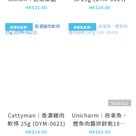
魚味貓小食 30g
HK$21.00
HK$14.00
(JSM-2815)
順豐免運費!
順豐免運費!
Sold Out
Cattyman｜香濃雞肉
Unicharm｜吞拿魚、
軟條 25g (DYM-0621)
鰹魚肉醬拼餅乾180g
(UIC-0549)
HK$14.00
HK$65.00