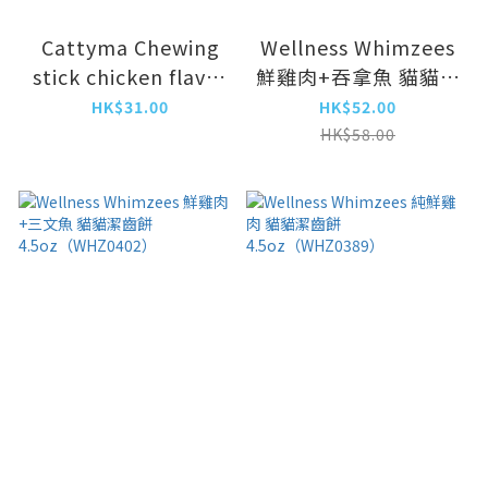
Cattyma Chewing
Wellness Whimzees
stick chicken flavor
鮮雞肉+吞拿魚 貓貓潔
25g (DYM-5589)
齒餅
HK$31.00
HK$52.00
4.5oz（WHZ0587）
HK$58.00