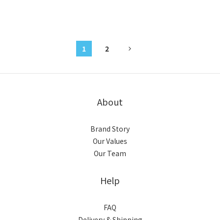
1
2
About
Brand Story
Our Values
Our Team
Help
FAQ
Delivery & Shipping