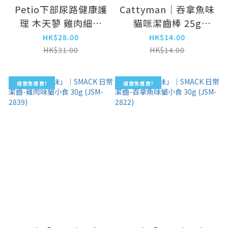
Petio下部尿路健康護
Cattyman｜吞拿魚味
理 木天蓼 雞肉細切
貓咪潔齒棒 25g
20g(PTO-4852)
(DYM-0614)
HK$28.00
HK$14.00
HK$31.00
HK$14.00
順豐免運費!
順豐免運費!