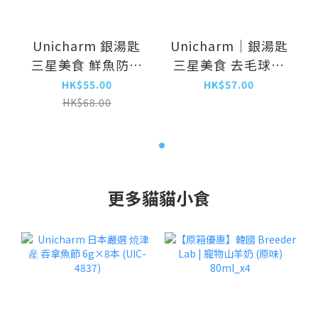
Unicharm 銀湯匙
Unicharm｜銀湯匙
三星美食 鮮魚防嘔
三星美食 去毛球魚
吐 貓餅乾 192g
味餅亁 240g (UIC-
HK$55.00
HK$57.00
(UIC-4524)
5061)
HK$68.00
更多貓貓小食