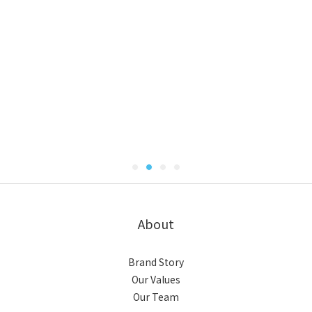
About
Brand Story
Our Values
Our Team