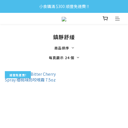
小食購滿 $300 順豐免運費 ‼
小食購滿 $300 順豐免運費 ‼
全單購滿 $500 免運費 ♥︎ 會員積分回贈 $1＝1Pt.
小食購滿 $300 順豐免運費 ‼
鎮靜舒緩
商品排序
每頁顯示 24 個
順豐免運費!