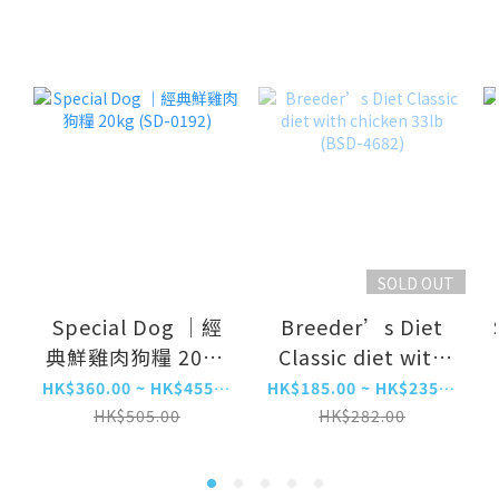
SOLD OUT
Special Dog ｜經
Breeder’s Diet
典鮮雞肉狗糧 20kg
Classic diet with
(SD-0192)
chicken 33lb
HK$360.00 ~ HK$455.00
HK$185.00 ~ HK$235.00
(BSD-4682)
HK$505.00
HK$282.00