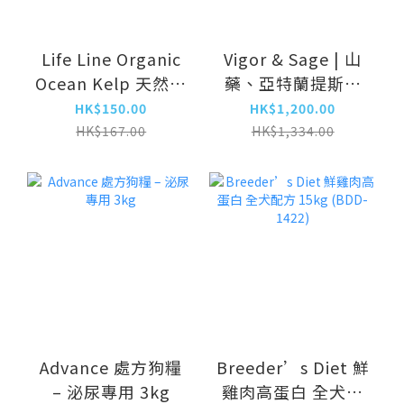
Life Line Organic
Vigor & Sage | 山
Ocean Kelp 天然有
藥、亞特蘭提斯白
機海藻粉 8oz
魚 低敏健脾成犬配
HK$150.00
HK$1,200.00
方 12kg
HK$167.00
HK$1,334.00
Advance 處方狗糧
Breeder’s Diet 鮮
– 泌尿專用 3kg
雞肉高蛋白 全犬配