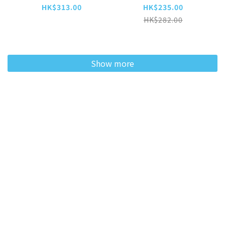
方 15kg (BDD-
HK$313.00
HK$235.00
1422)
HK$282.00
Show more