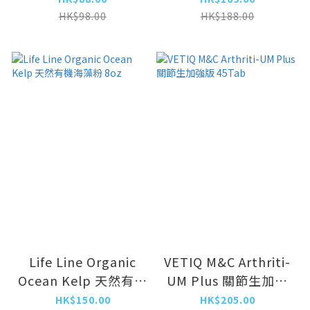
HK$98.00
HK$188.00
Life Line Organic
VETIQ M&C Arthriti-
Ocean Kelp 天然有機
UM Plus 關節生加強
海藻粉 8oz
版 45Tab
HK$150.00
HK$205.00