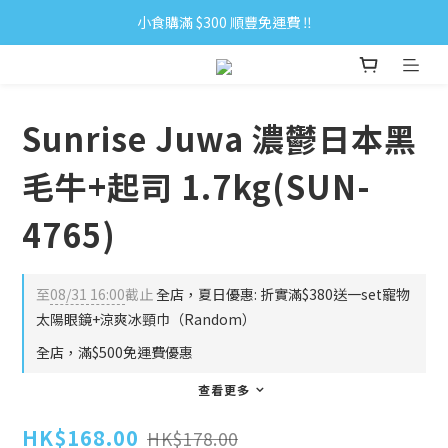
小食購滿 $300 順豐免運費 ‼
小食購滿 $300 順豐免運費 ‼
全單購滿 $500 免運費 ♥︎ 會員積分回贈 $1＝1Pt.
小食購滿 $300 順豐免運費 ‼
Sunrise Juwa 濃鬱日本黑
毛牛+起司 1.7kg(SUN-
4765)
至
08/31 16:00
截止
全店，夏日優惠: 折實滿$380送一set寵物
太陽眼鏡+涼爽冰頸巾（Random）
全店，滿$500免運費優惠
查看更多
HK$168.00
HK$178.00