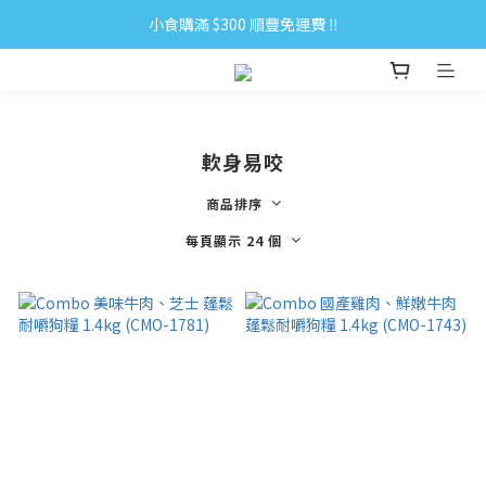
小食購滿 $300 順豐免運費 ‼
小食購滿 $300 順豐免運費 ‼
全單購滿 $500 免運費 ♥︎ 會員積分回贈 $1＝1Pt.
小食購滿 $300 順豐免運費 ‼
軟身易咬
商品排序
每頁顯示 24 個