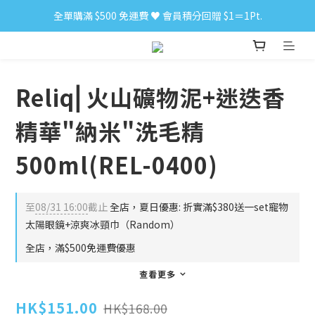
全單購滿 $500 免運費 ♥︎ 會員積分回贈 $1＝1Pt.
小食購滿 $300 順豐免運費 ‼
小食購滿 $300 順豐免運費 ‼
Reliq⎜火山礦物泥+迷迭香
精華"納米"洗毛精
500ml(REL-0400)
至
08/31 16:00
截止
全店，夏日優惠: 折實滿$380送一set寵物
太陽眼鏡+涼爽冰頸巾（Random）
全店，滿$500免運費優惠
查看更多
HK$151.00
HK$168.00