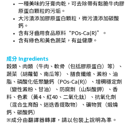
一種美味的牙膏肉乾，可去除帶有鬆脆牛肉膠
原蛋白顆粒的污垢。
大污漬添加膠原蛋白顆粒，微污漬添加碳酸
鈣。
含有牙齒用食品原料“POs-Ca(R)”。
含有綠色和黃色蔬菜，有益健康。
成分
Ingredients
穀類、肉類（牛肉、軟骨（包括膠原蛋白）等）、
蔬菜（胡蘿蔔、南瓜等）、膳食纖維、澱粉、油
脂、磷酸化低聚醣鈣（POs-Ca(R)）、增稠穩定劑
（變性澱粉、甘油）、防腐劑（山梨酸鉀）、香
料、色素（黃4、紅40、二氧化鈦）、抗氧化劑
（混合生育酚、迷迭香提取物）、礦物質（煅燒
鈣、碳酸鈣）
※成分由翻譯器轉譯，請以包裝上說明為準。