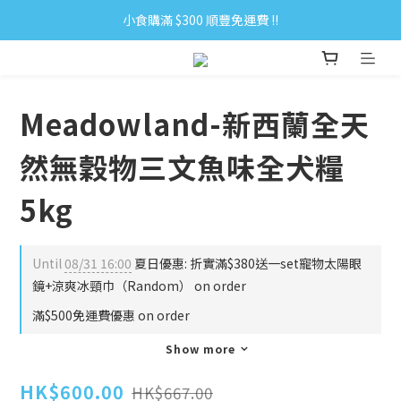
小食購滿 $300 順豐免運費 ‼
小食購滿 $300 順豐免運費 ‼
全單購滿 $500 免運費 ♥︎ 會員積分回贈 $1＝1Pt.
小食購滿 $300 順豐免運費 ‼
Meadowland-新西蘭全天
然無穀物三文魚味全犬糧
5kg
Until
08/31 16:00
夏日優惠: 折實滿$380送一set寵物太陽眼
鏡+涼爽冰頸巾（Random） on order
滿$500免運費優惠 on order
Show more
HK$600.00
HK$667.00