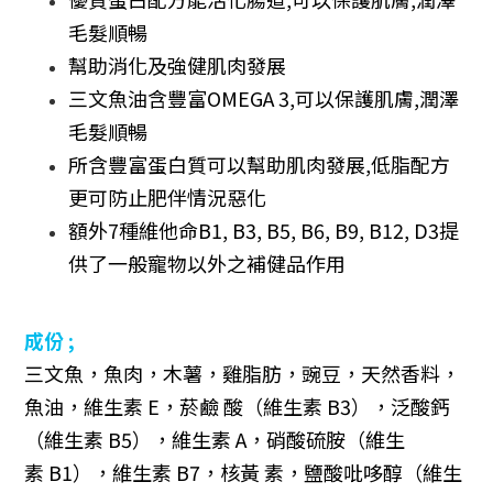
毛髮順暢
幫助消化及強健肌肉發展
三文魚油含豐富
OMEGA 3,
可以保護肌膚
,
潤澤
毛髮順暢
所含豐富蛋白質可以幫助肌肉發展
,
低脂配方
更可防止肥伴情況惡化
額外
7
種維他命
B1, B3, B5, B6, B9, B12, D3
提
供了一般寵物以外之補健品作用
成份 ;
三文魚，魚肉，木薯，雞脂肪，豌豆，天然香料，
魚油，維生素
E
，菸鹼 酸（維生素
B3
），泛酸鈣
（維生素
B5
），維生素
A
，硝酸硫胺（維生
素
B1
），維生素
B7
，核黃 素，鹽酸吡哆醇（維生