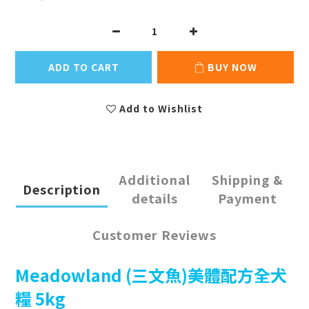
ADD TO CART
BUY NOW
Add to Wishlist
Additional
Shipping &
Description
details
Payment
Customer Reviews
Meadowland (三文魚)美體配方全犬
糧 5kg