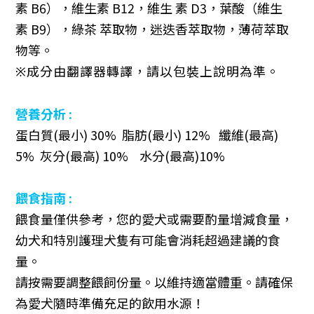
素
B6
），維生素
B12
，維生 素
D3
，葉酸（維生
素
B9
），綠茶 萃取物，迷迭香萃取物，薄荷萃取
物等。
※成分由翻譯器轉譯，請以包裝上說明為準。
營養分析 :
蛋白質
(
最小
) 30%
脂肪
(
最小
) 12%
纖維
(
最高
)
5%
灰分
(
最高
) 10%
水分
(
最高
)10%
餵食指南 :
餵食量僅供參考，您的愛犬或需要酌量增減食量，
幼犬和特別護理犬隻有可能會消耗超過建議的食
量。
請按需要調整餵飼份量。以維持適當體重。請確保
為愛犬隨時準備充足的飲用水源！