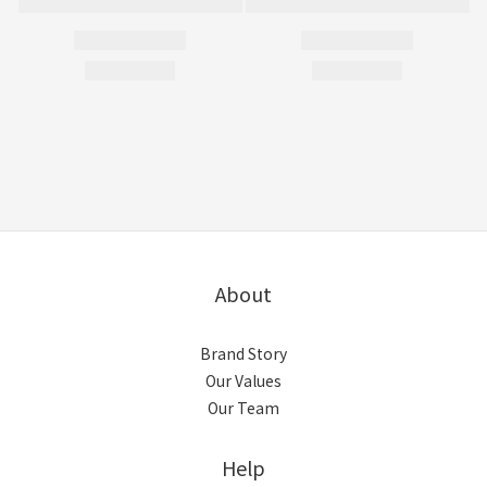
About
Brand Story
Our Values
Our Team
Help