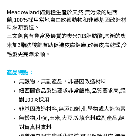
Meadowland貓狗糧生產於天然,無污染的紐西
蘭,100%採用當地自由放養動物和非轉基因改造材
料來源製造。
三文魚含有豐富及優質的奧米加
3
脂肪酸
,
均衡的奧
米加
3
脂肪酸能有助促進皮膚健康
,
改善皮膚乾燥
,
令
毛髮更亮澤柔順。
產品特點：
無穀物，無副產品，非基因改造材料
紐西蘭食品製造要求非常嚴格
,
品質要求高
,
絕
對
100%
採用
非基因改造材料
,
無添加劑
,
化學物或人造色素
無穀物
,
小麥
,
玉米
,
大豆
.
等填充料或副產品
,
絕
對貨真材實料
優質蛋白配方能活化腸道
,
可以保護肌膚
,
潤澤