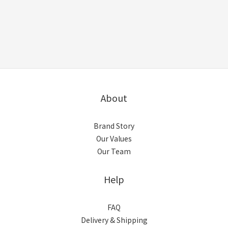
About
Brand Story
Our Values
Our Team
Help
FAQ
Delivery & Shipping