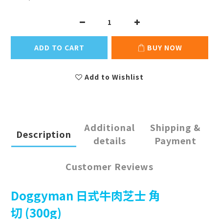
ADD TO CART
BUY NOW
Add to Wishlist
Additional
Shipping &
Description
details
Payment
Customer Reviews
Doggyman
日式牛肉芝士
角
切
(300g)