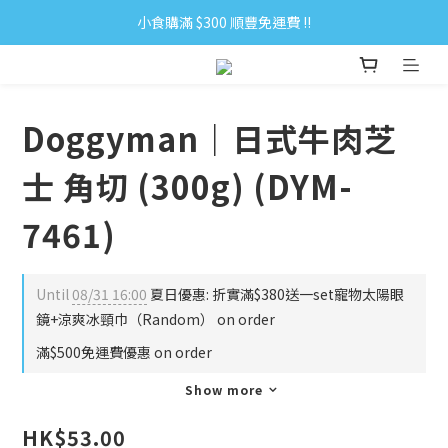
小食購滿 $300 順豐免運費 ‼
小食購滿 $300 順豐免運費 ‼
全單購滿 $500 免運費 ♥︎ 會員積分回贈 $1＝1Pt.
小食購滿 $300 順豐免運費 ‼
Doggyman｜日式牛肉芝
士 角切 (300g) (DYM-
7461)
Until
08/31 16:00
夏日優惠: 折實滿$380送一set寵物太陽眼
鏡+涼爽冰頸巾（Random） on order
滿$500免運費優惠 on order
Show more
HK$53.00