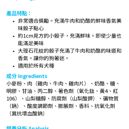
產品特點：
非常適合獎勵。充滿牛肉和奶酪的鮮味香氣美
味骰子點心
約1cm見方的小骰子，充滿鮮味。即使少量也
能滿足美味
大理石花紋的骰子充滿了牛肉和奶酪的味道和
香氣。讓你的狗著迷。
適用於所有犬種
成分
Ingredients
小麥粉、肉（雞肉、牛肉、雞肉片）、奶酪、糖、
明膠、甘油、丙二醇、著色劑（氧化鈦、黃4、紅
106）、山梨糖醇、防腐劑（山梨酸鉀）、礦物質
（鈉）、酸度調節劑、膨脹劑、香料、抗氧化劑
（異抗壞血酸鈉）
營養分析
Analysis