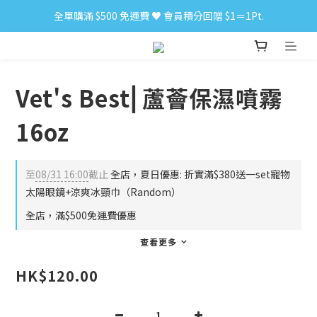
全單購滿 $500 免運費 ♥︎ 會員積分回贈 $1＝1Pt.
小食購滿 $300 順豐免運費 ‼
小食購滿 $300 順豐免運費 ‼
Vet's Best⎜蘆薈保濕噴霧
16oz
至
08/31 16:00
截止
全店，夏日優惠: 折實滿$380送一set寵物
太陽眼鏡+涼爽冰頸巾（Random）
全店，滿$500免運費優惠
查看更多
HK$120.00