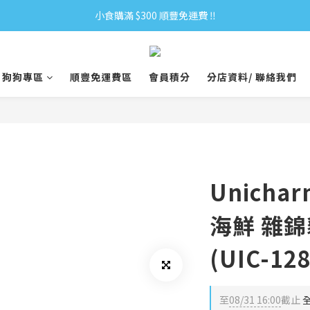
小食購滿 $300 順豐免運費 ‼
小食購滿 $300 順豐免運費 ‼
全單購滿 $500 免運費 ♥︎ 會員積分回贈 $1＝1Pt.
狗狗專區
順豐免運費區
會員積分
分店資料/ 聯絡我們
小食購滿 $300 順豐免運費 ‼
Unich
海鮮 雜錦
(UIC-128
至
08/31 16:00
截止
全