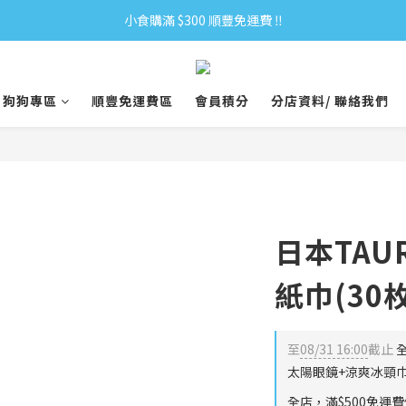
小食購滿 $300 順豐免運費 ‼
小食購滿 $300 順豐免運費 ‼
全單購滿 $500 免運費 ♥︎ 會員積分回贈 $1＝1Pt.
狗狗專區
順豐免運費區
會員積分
分店資料/ 聯絡我們
小食購滿 $300 順豐免運費 ‼
日本TAU
紙巾(30枚
至
08/31 16:00
截止
全
太陽眼鏡+涼爽冰頸巾
全店，滿$500免運