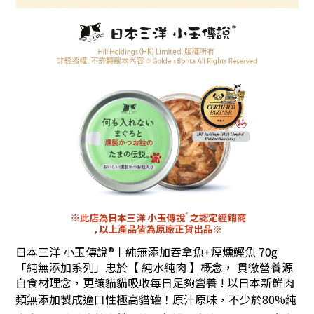
日本三洋 小玉傳說®丨純無添加吞拿魚+煙燻鰹魚 70g
「純無添加系列」忠於【 純水純肉 】概念， 貫徹營養源
自食材理念，更讓貓貓吸收每日足夠營養 ! 以日本新鮮肉
類無添加製成適口性極高貓罐！原汁原味，不少於
80%純