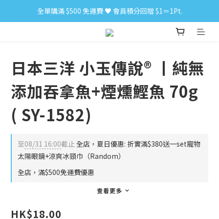
全單購滿 $500 免運費 ♥︎ 會員積分回贈 $1＝1Pt.
小食購滿 $300 順豐免運費 ‼
小食購滿 $300 順豐免運費 ‼
日本三洋 小玉傳說® 丨純無
添加吞拿魚+煙燻鰹魚 70g
( SY-1582)
至
08/31 16:00
截止
全店，夏日優惠: 折實滿$380送一set寵物
太陽眼鏡+涼爽冰頸巾（Random）
全店，滿$500免運費優惠
查看更多
HK$18.00