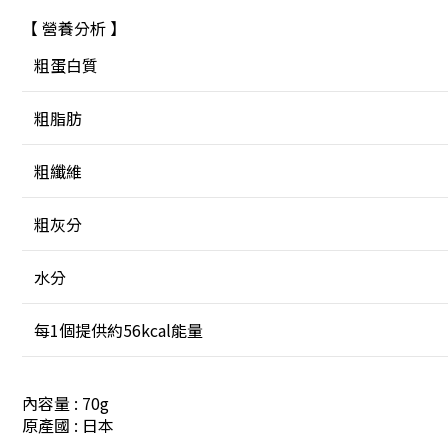
【 營養分析 】
粗蛋白質
粗脂肪
粗纖維
粗灰分
水分
每1個提供約56kcal能量
內容量 : 70g
原產國 : 日本