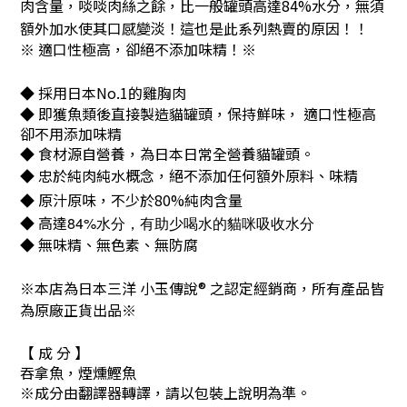
肉含量
，啖啖肉絲之餘，比一般罐頭高達
84%
水分，無須
額外加水使其口感變淡！這也是此系列熱賣的原因！！
※ 適口性極高，卻絕不添加味精！※
◆ 採用日本
No.1
的雞胸肉
◆ 即獲魚類後直接製造貓罐頭，保持鮮味， 適口性極高
卻不用添加味精
◆ 食材源自營養，為日本日常全營養貓罐頭。
◆ 忠於
純肉純水
概念，絕不添加任何額外原料、味精
◆ 原汁原味，不少於
80%純肉含量
◆ 高達
84%水分，有助少喝水的貓咪吸收水分
◆ 無味精、無色素、無防腐
※本店為日本三洋 小玉傳說® 之認定經銷商，所有產品皆
為原廠正貨出品※
【 成 分 】
吞拿魚，煙燻鰹魚
※成分由翻譯器轉譯，請以包裝上說明為準。