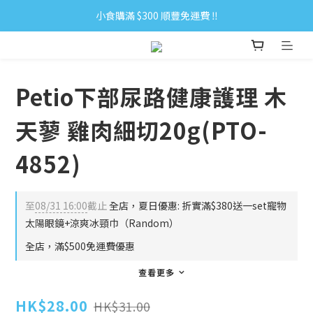
小食購滿 $300 順豐免運費 ‼
小食購滿 $300 順豐免運費 ‼
全單購滿 $500 免運費 ♥︎ 會員積分回贈 $1＝1Pt.
小食購滿 $300 順豐免運費 ‼
Petio下部尿路健康護理 木
天蓼 雞肉細切20g(PTO-
4852)
至
08/31 16:00
截止
全店，夏日優惠: 折實滿$380送一set寵物
太陽眼鏡+涼爽冰頸巾（Random）
全店，滿$500免運費優惠
查看更多
HK$28.00
HK$31.00