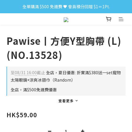
全單購滿 $500 免運費 ♥︎ 會員積分回贈 $1＝1Pt.
小食購滿 $300 順豐免運費 ‼
小食購滿 $300 順豐免運費 ‼
Pawise丨方便Y型胸帶 (L)
(NO.13528)
至
08/31 16:00
截止
全店，夏日優惠: 折實滿$380送一set寵物
太陽眼鏡+涼爽冰頸巾（Random）
全店，滿$500免運費優惠
查看更多
HK$59.00