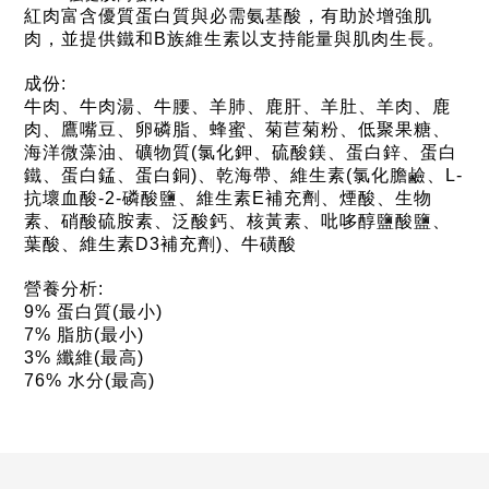
紅肉富含優質蛋白質與必需氨基酸，有助於增強肌
肉，並提供鐵和B族維生素以支持能量與肌肉生長。
成份:
牛肉、牛肉湯、牛腰、羊肺、鹿肝、羊肚、羊肉、鹿
肉、鷹嘴豆、卵磷脂、蜂蜜、菊苣菊粉、低聚果糖、
海洋微藻油、礦物質(氯化鉀、硫酸鎂、蛋白鋅、蛋白
鐵、蛋白錳、蛋白銅)、乾海帶、維生素(氯化膽鹼、L-
抗壞血酸-2-磷酸鹽、維生素E補充劑、煙酸、生物
素、硝酸硫胺素、泛酸鈣、核黃素、吡哆醇鹽酸鹽、
葉酸、維生素D3補充劑)、牛磺酸
營養分析:
9%
蛋白質(最小)
7%
脂肪(最小)
3%
纖維(最高)
76%
水分(最高)