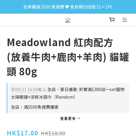
全單購滿 $500 免運費 ♥︎ 會員積分回贈 $1＝1Pt.
小食購滿 $300 順豐免運費 ‼
小食購滿 $300 順豐免運費 ‼
Meadowland 紅肉配方
(放養牛肉+鹿肉+羊肉) 貓罐
頭 80g
至
08/31 16:00
截止
全店，夏日優惠: 折實滿$380送一set寵物
太陽眼鏡+涼爽冰頸巾（Random）
全店，滿$500免運費優惠
查看更多
HK$17.00
HK$18.00