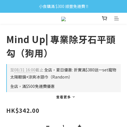
小食購滿 $300 順豐免運費 ‼
小食購滿 $300 順豐免運費 ‼
全單購滿 $500 免運費 ♥︎ 會員積分回贈 $1＝1Pt.
小食購滿 $300 順豐免運費 ‼
Mind Up⎜專業除牙石平頭
勾（狗用）
至
08/31 16:00
截止
全店，夏日優惠: 折實滿$380送一set寵物
太陽眼鏡+涼爽冰頸巾（Random）
全店，滿$500免運費優惠
查看更多
HK$342.00