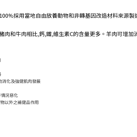
,100%
採用當地自由放養動物和非轉基因改造材料來源製
豬肉和牛肉相比
,
鈣
,
鐵
,
維生素
C
的含量更多。羊肉可增加
用
料
助消化及強健肌肉發展
伴情況惡化
寵物以外之補健品作用