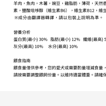
羊肉，魚肉，木薯，豌豆，雞脂肪，薄荷，天然
素，鹽酸吡哆醇（維生素
B6
），維生素
B12
，維
※成分由翻譯器轉譯，請以包裝上說明為準。
營養分析
蛋白質
(
最小
) 30%
脂肪
(
最小
) 12%
纖維
(
最高
)
灰分
(
最高
) 10%
水分
(
最高
) 10%
餵食指南
餵食量僅供參考，您的愛犬或需要酌量增減食量
請按需要調整餵飼份量。以維持適當體重。請確