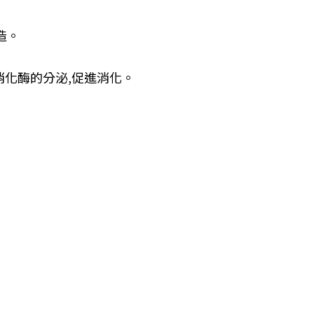
造。
消化酶的分泌
,
促進消化。