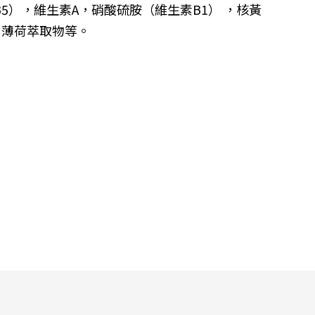
B5
），維生素
A
，硝酸硫胺（維生素
B1
） ，核黃
，薄荷萃取物等。