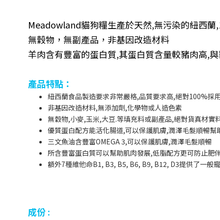
Meadowland
貓狗糧生產於天然
,
無污染的紐西蘭
無穀物，無副產品，非基因改造材料
羊肉含有豐富的蛋白質
,
其蛋白質含量較豬肉高
,
與
產品特點：
紐西蘭食品製造要求非常嚴格
,
品質要求高
,
絕對
100%
採
非基因改造材料
,
無添加劑
,
化學物或人造色素
無穀物
,
小麥
,
玉米
,
大豆
.
等填充料或副產品
,
絕對貨真材實
優質蛋白配方能活化腸道
,
可以保護肌膚
,
潤澤毛髮順暢
幫
三文魚油含豐富
OMEGA 3,
可以保護肌膚
,
潤澤毛髮順暢
所含豐富蛋白質可以幫助肌肉發展
,
低脂配方更可防止肥
額外
7
種維他命
B1, B3, B5, B6, B9, B12, D3
提供了一般
成份 :