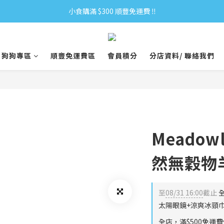
小食購滿 $300 順豐免運費 ‼
小食購滿 $300 順豐免運費 ‼
全單購滿 $500 免運費 ♥︎ 會員積分回贈 $1＝1Pt.
狗狗專區
順豐免運費區
會員積分
分店資料/ 聯絡我們
小食購滿 $300 順豐免運費 ‼
Meado
然無穀物羊
至
08/31 16:00
截止
全
太陽眼鏡+涼爽冰頸巾
全店，滿$500免運