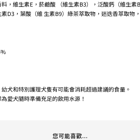
香料，維生素
E
，菸鹼酸 （維生素
B3
），泛酸鈣（維生素
生素
D3
，葉酸（維 生素
B9
）綠茶萃取物，迷迭香萃取物
 5%
，幼犬和特別護理犬隻有可能會消耗超過建議的食量。
保為愛犬隨時準備充足的飲用水源！
您可能喜歡...