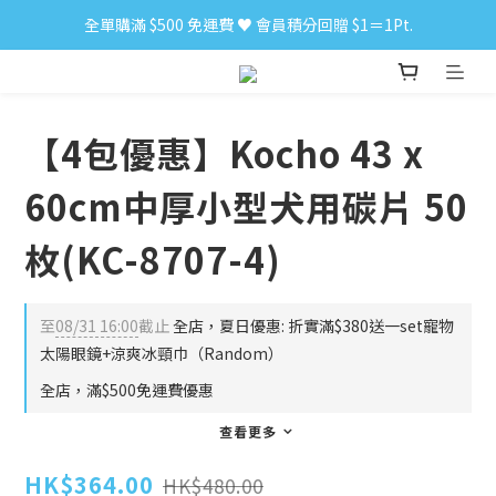
全單購滿 $500 免運費 ♥︎ 會員積分回贈 $1＝1Pt.
小食購滿 $300 順豐免運費 ‼
小食購滿 $300 順豐免運費 ‼
【4包優惠】Kocho 43 x
60cm中厚小型犬用碳片 50
枚(KC-8707-4)
至
08/31 16:00
截止
全店，夏日優惠: 折實滿$380送一set寵物
太陽眼鏡+涼爽冰頸巾（Random）
全店，滿$500免運費優惠
查看更多
HK$364.00
HK$480.00