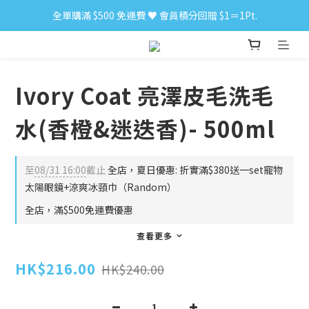
全單購滿 $500 免運費 ♥︎ 會員積分回贈 $1＝1Pt.
小食購滿 $300 順豐免運費 ‼
小食購滿 $300 順豐免運費 ‼
Ivory Coat 亮澤皮毛洗毛
水(香橙&迷迭香)- 500ml
至
08/31 16:00
截止
全店，夏日優惠: 折實滿$380送一set寵物
太陽眼鏡+涼爽冰頸巾（Random）
全店，滿$500免運費優惠
查看更多
HK$216.00
HK$240.00