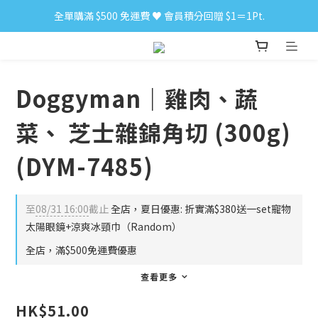
全單購滿 $500 免運費 ♥︎ 會員積分回贈 $1＝1Pt.
小食購滿 $300 順豐免運費 ‼
小食購滿 $300 順豐免運費 ‼
Doggyman｜雞肉、蔬
菜、 芝士雜錦角切 (300g)
(DYM-7485)
至
08/31 16:00
截止
全店，夏日優惠: 折實滿$380送一set寵物
太陽眼鏡+涼爽冰頸巾（Random）
全店，滿$500免運費優惠
查看更多
HK$51.00