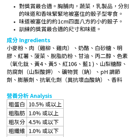
對獎賞最合適。胸脯肉，蔬菜，乳製品，分別
的味道和香味緊緊地被塞住的骰子型零食。
味道被塞住的約1cm四面八方的小的骰子。
訓練的獎賞最合適的尺寸和味道。
成分
Ingredients
小麥粉、肉（雞柳、雞肉）、奶酪、白砂糖、明
膠、紅薯、菠菜、脫脂奶粉、甘油、丙二醇、色素
（氧化鈦、黃4、黃5、紅106、藍1 )、山梨糖醇、
防腐劑（山梨酸鉀）、礦物質（鈉）、pH 調節
劑、膨脹劑、抗氧化劑（異抗壞血酸鈉）、香料
營養分析
Analysis
粗蛋白
10.5%
或以上
粗脂肪
1.0%
或以上
粗灰分
4.5%
或以下
粗纖維
1.0%
或以下