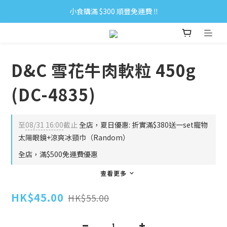
小食購滿 $300 順豐免運費 ‼
小食購滿 $300 順豐免運費 ‼
全單購滿 $500 免運費 ♥︎ 會員積分回贈 $1＝1Pt.
小食購滿 $300 順豐免運費 ‼
D&C 雪花牛肉軟粒 450g
(DC-4835)
至
08/31 16:00
截止
全店，夏日優惠: 折實滿$380送一set寵物
太陽眼鏡+涼爽冰頸巾（Random）
全店，滿$500免運費優惠
查看更多
HK$45.00
HK$55.00