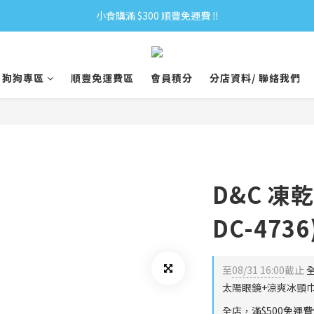
小食購滿 $300 順豐免運費 ‼
小食購滿 $300 順豐免運費 ‼
全單購滿 $500 免運費 ♥︎ 會員積分回贈 $1＝1Pt.
狗狗專區
順豐免運費區
會員積分
分店資料/ 聯絡我們
小食購滿 $300 順豐免運費 ‼
D&C 凍乾
DC-4736
至
08/31 16:00
截止
全
太陽眼鏡+涼爽冰頸巾
全店，滿$500免運