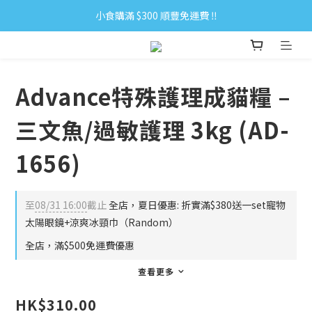
小食購滿 $300 順豐免運費 ‼
小食購滿 $300 順豐免運費 ‼
全單購滿 $500 免運費 ♥︎ 會員積分回贈 $1＝1Pt.
小食購滿 $300 順豐免運費 ‼
Advance特殊護理成貓糧 –
三文魚/過敏護理 3kg (AD-
1656)
至
08/31 16:00
截止
全店，夏日優惠: 折實滿$380送一set寵物
太陽眼鏡+涼爽冰頸巾（Random）
全店，滿$500免運費優惠
查看更多
HK$310.00