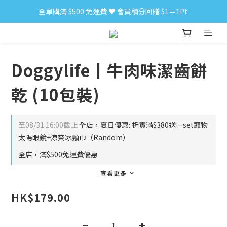
全單購滿 $500 免運費 ♥︎ 會員積分回贈 $1＝1Pt.
小食購滿 $300 順豐免運費 ‼
小食購滿 $300 順豐免運費 ‼
Doggylife丨牛肉味潔齒餅
乾 (10包裝)
至
08/31 16:00
截止
全店，夏日優惠: 折實滿$380送一set寵物
太陽眼鏡+涼爽冰頸巾（Random）
全店，滿$500免運費優惠
查看更多
HK$179.00