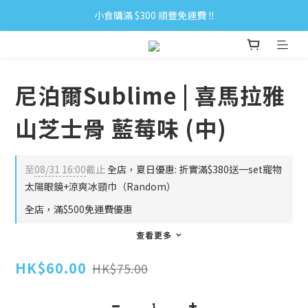
小食購滿 $300 順豐免運費 ‼
小食購滿 $300 順豐免運費 ‼
全單購滿 $500 免運費 ♥︎ 會員積分回贈 $1＝1Pt.
小食購滿 $300 順豐免運費 ‼
尼泊爾Sublime | 喜馬拉雅
山芝士骨 藍莓味 (中)
至
08/31 16:00
截止
全店，夏日優惠: 折實滿$380送一set寵物
太陽眼鏡+涼爽冰頸巾（Random）
全店，滿$500免運費優惠
查看更多
HK$60.00
HK$75.00