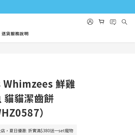
送貨服務說明
立即購買
s Whimzees 鮮雞
魚 貓貓潔齒餅
WHZ0587）
店，夏日優惠: 折實滿$380送一set寵物