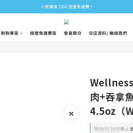
小食購滿 $300 順豐免運費 ‼
小食購滿 $300 順豐免運費 ‼
全單購滿 $500 免運費 ♥︎ 會員積分回贈 $1＝1Pt.
狗狗專區
順豐免運費區
會員積分
分店資料/ 聯絡我們
小食購滿 $300 順豐免運費 ‼
Wellnes
肉+吞拿
4.5oz（
至
08/31 16:00
截止
全