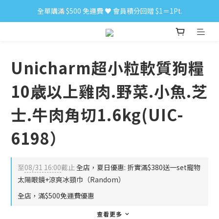
全單購滿 $500 免運費 ♥︎ 會員積分回贈 $1＝1Pt.
小食購滿 $300 順豐免運費 ‼
小食購滿 $300 順豐免運費 ‼
Unicharm超小粒軟質狗糧
10歳以上雞肉.野菜.小魚.芝
士.牛肉角切1.6kg(UIC-
6198）
至
08/31 16:00
截止
全店，夏日優惠: 折實滿$380送一set寵物
太陽眼鏡+涼爽冰頸巾（Random）
全店，滿$500免運費優惠
查看更多