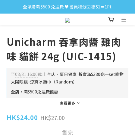
全單購滿 $500 免運費 ♥︎ 會員積分回贈 $1＝1Pt.
小食購滿 $300 順豐免運費 ‼
小食購滿 $300 順豐免運費 ‼
Unicharm 吞拿肉醬 雞肉
味 貓餅 24g (UIC-1415)
至
08/31 16:00
截止
全店，夏日優惠: 折實滿$380送一set寵物
太陽眼鏡+涼爽冰頸巾（Random）
全店，滿$500免運費優惠
查看更多
HK$24.00
HK$27.00
售完