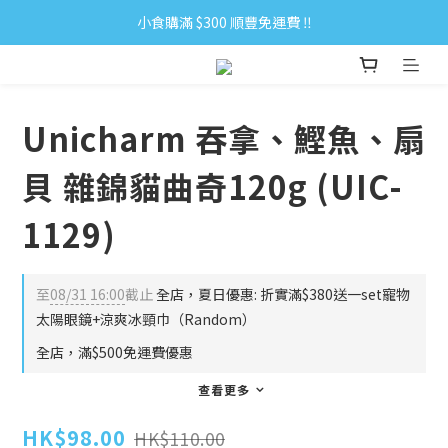
小食購滿 $300 順豐免運費 ‼
小食購滿 $300 順豐免運費 ‼
全單購滿 $500 免運費 ♥︎ 會員積分回贈 $1＝1Pt.
小食購滿 $300 順豐免運費 ‼
Unicharm 吞拿、鰹魚、扇
貝 雜錦貓曲奇120g (UIC-
1129)
至
08/31 16:00
截止
全店，夏日優惠: 折實滿$380送一set寵物
太陽眼鏡+涼爽冰頸巾（Random）
全店，滿$500免運費優惠
查看更多
HK$98.00
HK$110.00