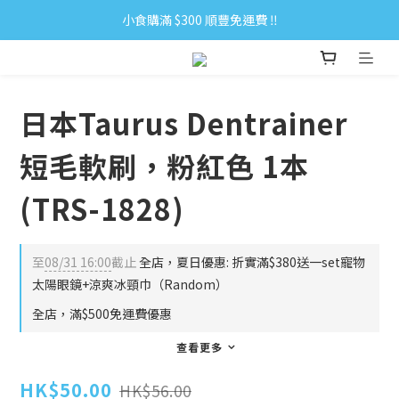
小食購滿 $300 順豐免運費 ‼
小食購滿 $300 順豐免運費 ‼
全單購滿 $500 免運費 ♥︎ 會員積分回贈 $1＝1Pt.
小食購滿 $300 順豐免運費 ‼
日本Taurus Dentrainer
短毛軟刷，粉紅色 1本
(TRS-1828)
至
08/31 16:00
截止
全店，夏日優惠: 折實滿$380送一set寵物
太陽眼鏡+涼爽冰頸巾（Random）
全店，滿$500免運費優惠
查看更多
HK$50.00
HK$56.00