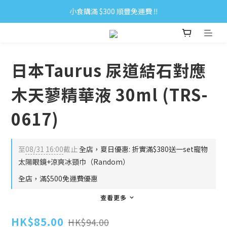
小食購滿 $300 順豐免運費 ‼
小食購滿 $300 順豐免運費 ‼
全單購滿 $500 免運費 ♥︎ 會員積分回贈 $1＝1Pt.
小食購滿 $300 順豐免運費 ‼
日本Taurus 尿道結石對應
木天蓼精華液 30ml (TRS-
0617)
至
08/31 16:00
截止
全店，夏日優惠: 折實滿$380送一set寵物
太陽眼鏡+涼爽冰頸巾（Random）
全店，滿$500免運費優惠
查看更多
HK$85.00
HK$94.00