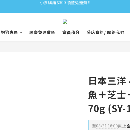
全單購滿 $500 免運費 ♥︎ 會員積分回贈 $1＝1Pt.
小食購滿 $300 順豐免運費 ‼
小食購滿 $300 順豐免運費 ‼
狗狗專區
順豐免運費區
會員積分
分店資料/ 聯絡我們
日本三洋
魚＋芝士
70g (SY-
至
08/31 16:00
截止
全