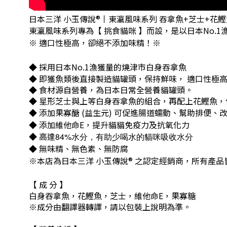
日本三洋 小玉傳說®丨東瀛風味系列 吞拿魚+芝士+花鰹魚
東瀛風味系列專為【 挑食貓咪 】而設，是以日本
No.1
※ 適口性極高，卻絕不添加味精！※
◆ 採用日本
No.1
漁獲量的燒津市白身吞拿魚
◆ 即獲魚類後直接製造貓罐頭，保持鮮味， 適口性極
◆ 食材源自營養，為日本日常全營養貓罐頭。
◆ 星形芝士與上等白身吞拿魚的組合，再配上花鰹魚，
◆ 添加果寡醣
(
益生元
)
可促進腸道蠕動、幫助排便、
◆ 添加維他命
E
，提升貓貓免疫力及抗氧化力
◆ 高達
84%水分，有助少喝水的貓咪吸收水分
◆ 無味精、無色素、無防腐
※本店為日本三洋 小玉傳說® 之認定經銷商，所有產
【 成 分 】
白身吞拿魚，花鰹魚，芝士，維他命E，果寡糖
※成分由翻譯器轉譯，請以包裝上說明為準。