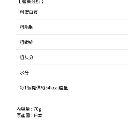
【 營養分析 】
粗蛋白質
粗脂肪
粗纖維
粗灰分
水分
每1個提供約54kcal能量
內容量 : 70g
原產國 : 日本