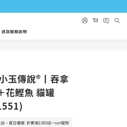
送貨服務說明
立即購買
 小玉傳說®丨吞拿
＋花鰹魚 貓罐
1551)
店，夏日優惠: 折實滿$380送一set寵物