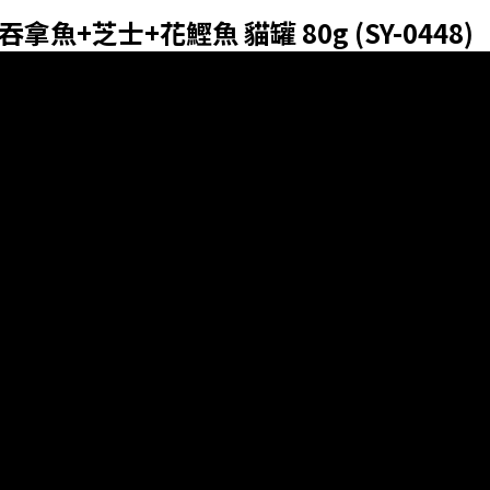
吞拿魚+芝士+花鰹魚 貓罐 80g (SY-0448)