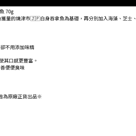
 70g
漁獲量的燒津市🇯🇵白身吞拿魚為基礎，再分別加入海藻、芝
高卻不用添加味精
使其口感更豐富。
改善便便臭味
品皆為原廠正貨出品※