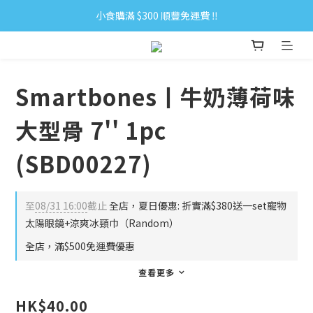
小食購滿 $300 順豐免運費 ‼
小食購滿 $300 順豐免運費 ‼
全單購滿 $500 免運費 ♥︎ 會員積分回贈 $1＝1Pt.
小食購滿 $300 順豐免運費 ‼
Smartbones丨牛奶薄荷味
大型骨 7'' 1pc
(SBD00227)
至
08/31 16:00
截止
全店，夏日優惠: 折實滿$380送一set寵物
太陽眼鏡+涼爽冰頸巾（Random）
全店，滿$500免運費優惠
查看更多
HK$40.00