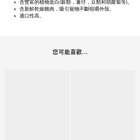
含豐富的植物蛋白(穀類，薯仔，豆類和胡蘿蔔等)。
含新鮮乾燥雞肉，吸引寵物不斷咀嚼外殼。
適口性高。
您可能喜歡...