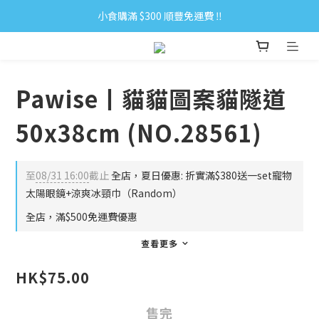
小食購滿 $300 順豐免運費 ‼
小食購滿 $300 順豐免運費 ‼
全單購滿 $500 免運費 ♥︎ 會員積分回贈 $1＝1Pt.
小食購滿 $300 順豐免運費 ‼
Pawise丨貓貓圖案貓隧道
50x38cm (NO.28561)
至
08/31 16:00
截止
全店，夏日優惠: 折實滿$380送一set寵物
太陽眼鏡+涼爽冰頸巾（Random）
全店，滿$500免運費優惠
查看更多
HK$75.00
售完