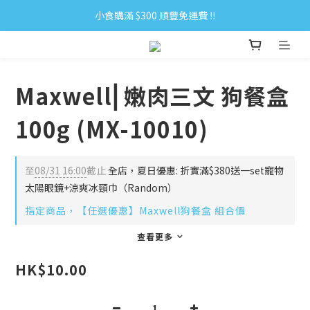
小食購滿 $300 順豐免運費 ‼
小食購滿 $300 順豐免運費 ‼
全單購滿 $500 免運費 ♥︎ 會員積分回贈 $1＝1Pt.
小食購滿 $300 順豐免運費 ‼
Maxwell⎜嫩肉三文 狗餐盒
100g (MX-10010)
至
08/31 16:00
截止
全店，夏日優惠: 折實滿$380送一set寵物
太陽眼鏡+涼爽冰頸巾（Random）
指定商品，【任選優惠】Maxwell狗餐盒 組合價
查看更多
HK$10.00