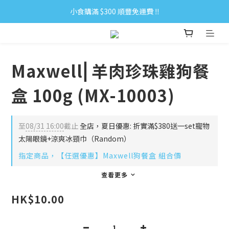
小食購滿 $300 順豐免運費 ‼
小食購滿 $300 順豐免運費 ‼
全單購滿 $500 免運費 ♥︎ 會員積分回贈 $1＝1Pt.
小食購滿 $300 順豐免運費 ‼
Maxwell⎜羊肉珍珠雞狗餐
盒 100g (MX-10003)
至
08/31 16:00
截止
全店，夏日優惠: 折實滿$380送一set寵物
太陽眼鏡+涼爽冰頸巾（Random）
指定商品，【任選優惠】Maxwell狗餐盒 組合價
查看更多
HK$10.00