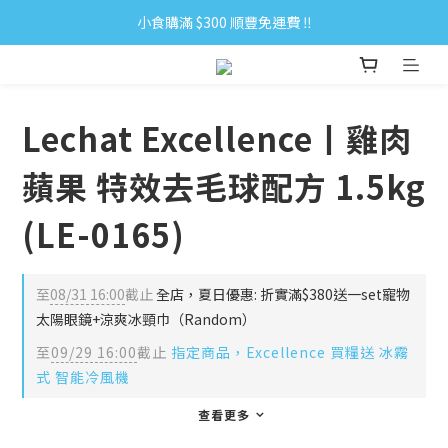
小食購滿 $300 順豐免運費 ‼
小食購滿 $300 順豐免運費 ‼
全單購滿 $500 免運費 ♥︎ 會員積分回贈 $1＝1Pt.
小食購滿 $300 順豐免運費 ‼
Lechat Excellence丨雞肉
蘋果 特效去毛球配方 1.5kg
(LE-0165)
至
08/31 16:00
截止
全店，夏日優惠: 折實滿$380送一set寵物
太陽眼鏡+涼爽冰頸巾（Random）
至
09/29 16:00
截止
指定商品，Excellence 買糧送 冰霧
式 智能冷風機
查看更多