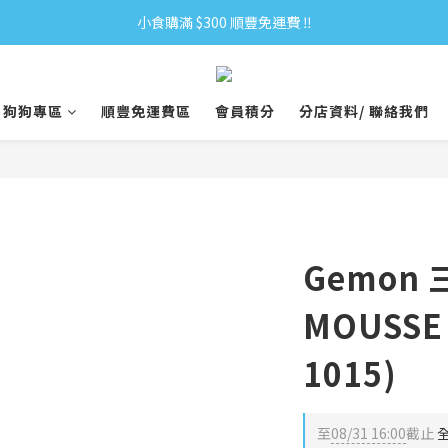
小食購滿 $300 順豐免運費 ‼
小食購滿 $300 順豐免運費 ‼
全單購滿 $500 免運費 ♥︎ 會員積分回贈 $1＝1Pt.
狗狗專區
順豐免運費區
會員積分
分店資料/ 聯絡我們
小食購滿 $300 順豐免運費 ‼
Gemon
MOUSSE 
1015)
至
08/31 16:00
截止
全