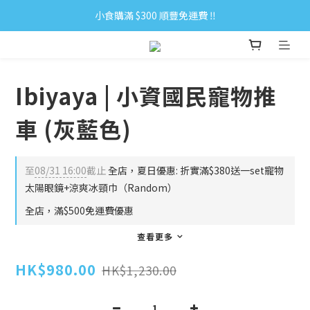
小食購滿 $300 順豐免運費 ‼
小食購滿 $300 順豐免運費 ‼
全單購滿 $500 免運費 ♥︎ 會員積分回贈 $1＝1Pt.
小食購滿 $300 順豐免運費 ‼
Ibiyaya | 小資國民寵物推
車 (灰藍色)
至
08/31 16:00
截止
全店，夏日優惠: 折實滿$380送一set寵物
太陽眼鏡+涼爽冰頸巾（Random）
全店，滿$500免運費優惠
查看更多
HK$980.00
HK$1,230.00