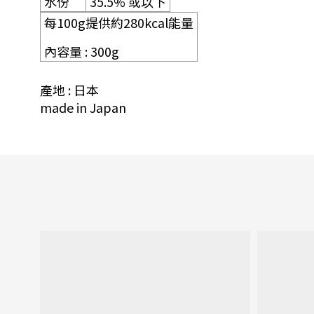
水份
35.5%
或以下
每
100g
提供約280
kcal
能量
內容量
: 300g
產地 : 日本
made in Japan