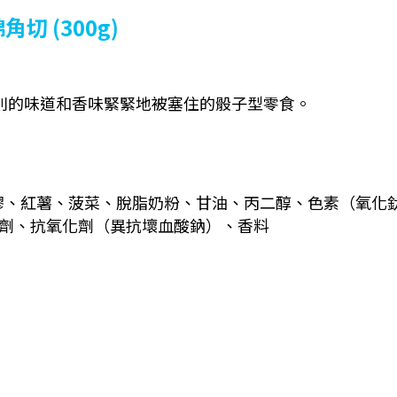
切 (300g)
別的味道和香味緊緊地被塞住的骰子型零食。
紅薯、菠菜、脫脂奶粉、甘油、丙二醇、色素（氧化鈦、黃
脹劑、抗氧化劑（異抗壞血酸鈉）、香料