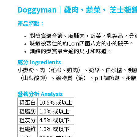
Doggyman｜雞肉、蔬菜、 芝士雜錦角
產品特點：
對獎賞最合適。胸脯肉，蔬菜，乳製品，分
味道被塞住的約1cm四面八方的小的骰子。
訓練的獎賞最合適的尺寸和味道。
成分
Ingredients
小麥粉、肉（雞柳、雞肉）、奶酪、白砂糖、明膠、
（山梨酸鉀）、礦物質（鈉）、pH 調節劑、膨
營養分析
Analysis
粗蛋白
10.5%
或以上
粗脂肪
1.0%
或以上
粗灰分
4.5%
或以下
粗纖維
1.0%
或以下