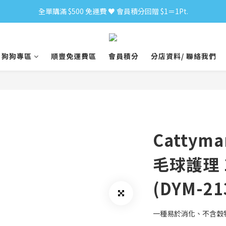
全單購滿 $500 免運費 ♥︎ 會員積分回贈 $1＝1Pt.
小食購滿 $300 順豐免運費 ‼
小食購滿 $300 順豐免運費 ‼
狗狗專區
順豐免運費區
會員積分
分店資料/ 聯絡我們
Catty
毛球護理 
(DYM-21
一種易於消化、不含穀