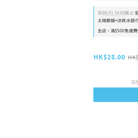
至
08/31 16:00
截止
全
太陽眼鏡+涼爽冰頸巾
全店，滿$500免運
HK$28.00
HK$
若