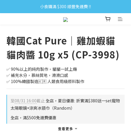
小食購滿 $300 順豐免運費 ‼
小食購滿 $300 順豐免運費 ‼
全單購滿 $500 免運費 ♥︎ 會員積分回贈 $1＝1Pt.
小食購滿 $300 順豐免運費 ‼
韓國Cat Pure｜雞加蝦貓
貓肉醬 10g x5 (CP-3998)
✅ 90%以上的純肉製作，貓貓一試上癮
✅ 補充水分，慕絲質地，滑滑口感
✅ 100%韓國製造🇰🇷 人類食用級原料製作
至
08/31 16:00
截止
全店，夏日優惠: 折實滿$380送一set寵物
太陽眼鏡+涼爽冰頸巾（Random）
全店，滿$500免運費優惠
查看更多