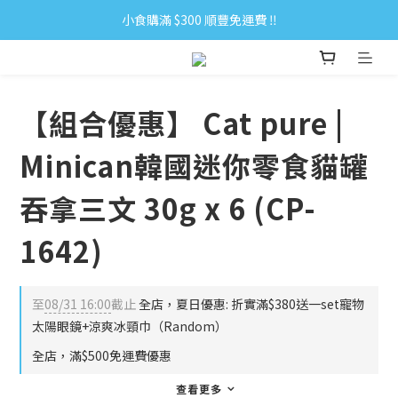
小食購滿 $300 順豐免運費 ‼
小食購滿 $300 順豐免運費 ‼
全單購滿 $500 免運費 ♥︎ 會員積分回贈 $1＝1Pt.
小食購滿 $300 順豐免運費 ‼
【組合優惠】 Cat pure |
Minican韓國迷你零食貓罐
吞拿三文 30g x 6 (CP-
1642)
至
08/31 16:00
截止
全店，夏日優惠: 折實滿$380送一set寵物
太陽眼鏡+涼爽冰頸巾（Random）
全店，滿$500免運費優惠
查看更多