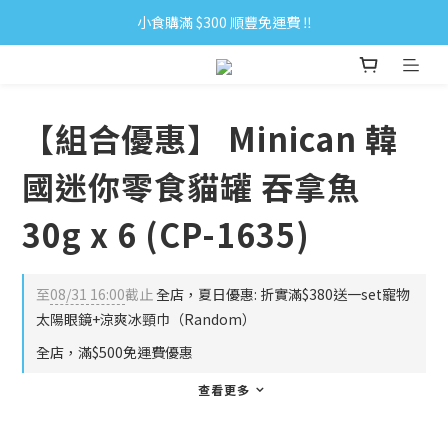
小食購滿 $300 順豐免運費 ‼
小食購滿 $300 順豐免運費 ‼
全單購滿 $500 免運費 ♥︎ 會員積分回贈 $1＝1Pt.
小食購滿 $300 順豐免運費 ‼
【組合優惠】 Minican 韓
國迷你零食貓罐 吞拿魚
30g x 6 (CP-1635)
至
08/31 16:00
截止
全店，夏日優惠: 折實滿$380送一set寵物
太陽眼鏡+涼爽冰頸巾（Random）
全店，滿$500免運費優惠
查看更多