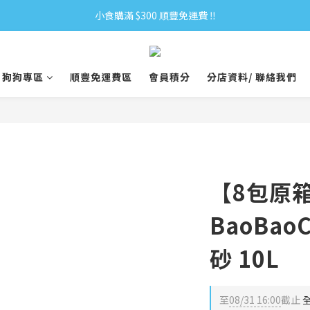
小食購滿 $300 順豐免運費 ‼
小食購滿 $300 順豐免運費 ‼
全單購滿 $500 免運費 ♥︎ 會員積分回贈 $1＝1Pt.
狗狗專區
順豐免運費區
會員積分
分店資料/ 聯絡我們
小食購滿 $300 順豐免運費 ‼
【8包原
BaoBa
砂 10L
至
08/31 16:00
截止
全