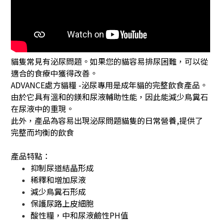
貓隻常見有泌尿問題。如果您的貓容易排尿困難，可以從
適合的食療中獲得改善。
ADVANCE處方貓糧 -泌尿專用是成年貓的完整飲食產品。
由於它具有溫和的鎂和尿液輔助性能，因此能減少鳥糞石
在尿液中的重現。
此外，產品為容易出現泌尿問題貓隻的日常營養
,
提供了
完整而均衡的飲食
產品特點：
抑制尿道結晶形成
稀釋和增加尿液
減少鳥糞石形成
保護尿路上皮細胞
酸性糧，中和尿液鹼性
PH
值