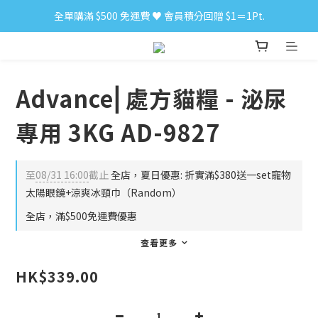
全單購滿 $500 免運費 ♥︎ 會員積分回贈 $1＝1Pt.
小食購滿 $300 順豐免運費 ‼
小食購滿 $300 順豐免運費 ‼
Advance⎜處方貓糧 - 泌尿
專用 3KG AD-9827
至
08/31 16:00
截止
全店，夏日優惠: 折實滿$380送一set寵物
太陽眼鏡+涼爽冰頸巾（Random）
全店，滿$500免運費優惠
查看更多
HK$339.00